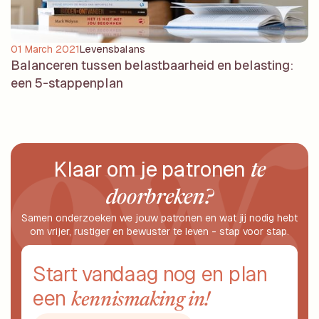
01 March 2021
Levensbalans
Balanceren tussen belastbaarheid en belasting:
een 5-stappenplan
Klaar om je patronen
te
doorbreken?
Samen onderzoeken we jouw patronen en wat jij nodig hebt
om vrijer, rustiger en bewuster te leven - stap voor stap.
Start vandaag nog en plan
een
kennismaking in!