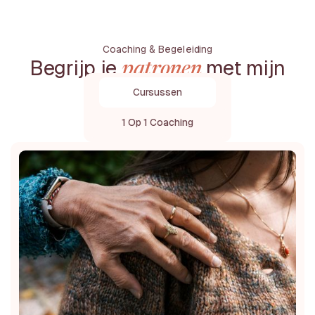
Coaching & Begeleiding
Begrijp je
met mijn
patronen
pakketen
Cursussen
1 Op 1 Coaching