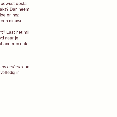
el bewust opsla
maakt? Dan neem
doelen nog
m een nieuwe
rt? Laat het mij
wd naar je
dat anderen ook
ans creëren
aan
 volledig in