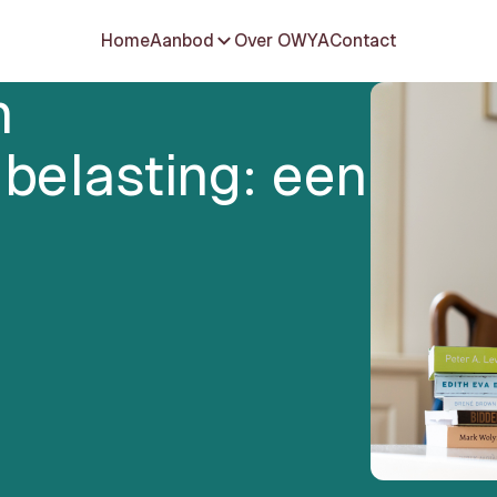
Home
Aanbod
Over OWYA
Contact
n
 belasting: een