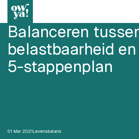
Blog
Levensbalans
Balanceren tusse
belastbaarheid en
5-stappenplan
01 Mar 2021
Levensbalans