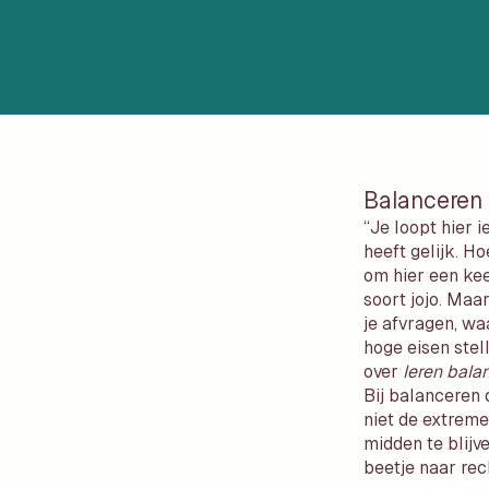
Balanceren 
“Je loopt hier i
heeft gelijk. H
om hier een keer
soort jojo. Maa
je afvragen, wa
hoge eisen stell
over
leren bala
Bij balanceren
niet de extreme
midden te blijv
beetje naar rec