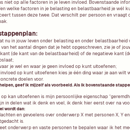
s niet op alle factoren in je leven invloed. Bovenstaande info
en welke factoren in je belasting en belastbaarheid je wél 
ceert tussen deze twee. Dat verschilt per persoon en vraagt
pak.
stappenplan:
at nu in jouw leven onder belasting en onder belastbaarheid v
van het aantal dingen dat je hebt opgeschreven, zie je of j
 kant (de kant van de belastbaarheid) of de negatieve kant (
pslaat;
aar je wel en waar je geen invloed op kunt uitoefenen;
invloed op kunt uitoefenen kies je één ding waar je aan wilt 
 concrete doelen voor.
helpen, geef ik mijzelf als voorbeeld. Als ik bovenstaande stappen
 op kan uitoefenen is mijn persoonlijke eigenschap “geremdhei
ijn in delen wat ik denk en voel, ik denk hier eerst over na voo
el wordt dan:
edachten en gevoelens over onderwerp X met personen X, Y en
tgedacht is.
eet onderwerp en vaste personen te bepalen waar ik het me