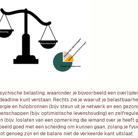
 psychische belasting, waaronder je bijvoorbeeld een overlijde
deadline kunt verstaan. Rechts zie je waaruit je belastbaarhei
gie en hulpbronnen (bijv. steun uit je netwerk en een gezonde
genschappen (bijv. optimistische levenshouding) en zelfregul
 (bijv. loslaten van een opmerking die iemand over je heeft 
beeld goed met een scheiding om kunnen gaan, zolang je fys
ot genoeg zijn en de balans niet de verkeerde kant uitslaat.