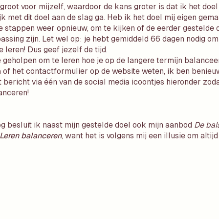
e groot voor mijzelf, waardoor de kans groter is dat ik het do
k met dit doel aan de slag ga. Heb ik het doel mij eigen ge
e stappen weer opnieuw, om te kijken of de eerder gestelde 
assing zijn. Let wel op: je hebt gemiddeld 66 dagen nodig o
leren! Dus geef jezelf de tijd.
je geholpen om te leren hoe je op de langere termijn balancee
a of het contactformulier op de website weten, ik ben benieu
it bericht via één van de social media icoontjes hieronder zo
anceren!
log besluit ik naast mijn gestelde doel ook mijn aanbod
De bal
Leren balanceren
, want het is volgens mij een illusie om altijd