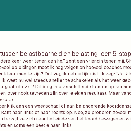
tussen belastbaarheid en belasting: een 5-sta
edere keer weer tegen aan he,” zegt een vriendin tegen mij. Shi
oeveel opleidingen moet ik nog volgen en hoeveel coaches moe
 klaar mee te zijn? Dat zeg ik natuurlijk niet. Ik zeg: “Ja, kl
r ik weet nu wel steeds sneller te schakelen als het weer gebe
ar gaat dit over? Dit blog zou verschillende kanten op kunne
en, over nooit tevreden zijn over je eigen resultaat. Maar vand
nceren
.
 denk ik aan een weegschaal of aan balancerende koorddanser
 kant naar links of naar rechts op. Nee, ze proberen zoveel m
en terwijl ze zich naar het einde van het koord bewegen en w
hts en soms een beetje naar links.