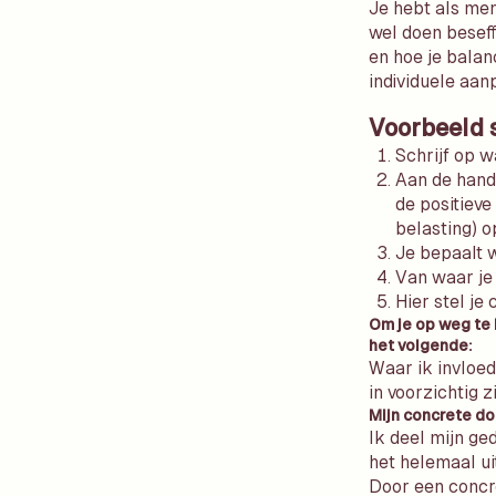
Je hebt als men
wel doen beseff
en hoe je balan
individuele aan
Voorbeeld 
Schrijf op w
Aan de hand 
de positieve
belasting) o
Je bepaalt w
Van waar je 
Hier stel je
Om je op weg te 
het volgende:
Waar ik invloed
in voorzichtig z
Mijn concrete do
Ik deel mijn g
het helemaal ui
Door een concr