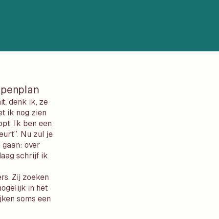
ppenplan
t, denk ik, ze
t ik nog zien
opt. Ik ben een
urt”. Nu zul je
n gaan: over
aag schrijf ik
s. Zij zoeken
ogelijk in het
ijken soms een