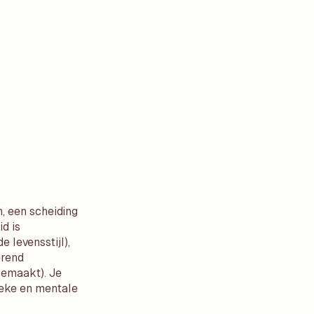
n, een scheiding
d is
 levensstijl),
erend
gemaakt). Je
ieke en mentale