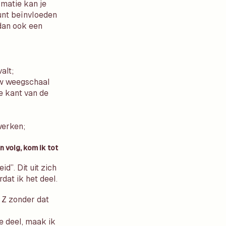
rmatie kan je
kunt beïnvloeden
 dan ook een
alt;
ouw weegschaal
de kant van de
werken;
 volg, kom ik tot
d”. Dit uit zich
rdat ik het deel.
 Z zonder dat
e deel, maak ik