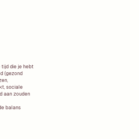
ijd die je hebt
id (gezond
zen,
kt, sociale
jd aan zouden
 de balans